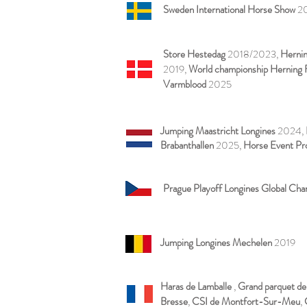
Sweden International Horse Show
2
Store Hestedag
2018/2023,
Herni
2019,
World championship Herning
Varmblood
2025
Jumping Maastricht Longines
2024,
Brabanthallen
2025,
Horse Event Pr
Prague Playoff Longines Global Ch
Jumping Longines Mechelen
2019
Haras de Lamballe
,
Grand parquet
de
Bresse
,
CSI de Montfort-Sur-Meu
,
C