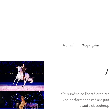
Accueil
Biographie
L
Ce numéro de liberté avec
ci
une performance mêlant
poé
beauté et techniq