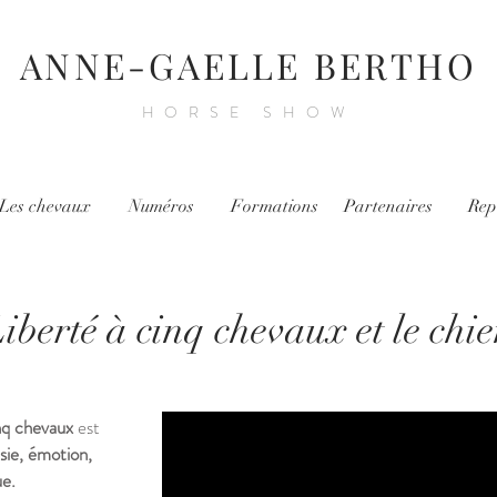
ANNE-GAELLE BERTHO
HORSE SHOW
Les chevaux
Numéros
Formations
Partenaires
Rep
iberté à cinq chevaux et le chi
nq chevaux
est
sie, émotion,
ue.