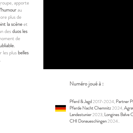
groupe, apporte
d’humour
au
ore plus de
oint la scène
et
un des
duos les
 moment de
bliable.
r les plus
belles
.
Numéro joué à :
Pferd & Jagd
2017-2024,
Partner P
Pferde Nacht Chemnitz
2024,
Agra
Landestunier
2023,
Longines Balve
CHI Donaueschingen
2024..