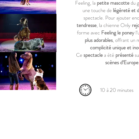
Feeling, la
petite mascotte
du 
une touche de
légèreté et 
spectacle. Pour ajouter enc
tendresse
, la chienne Only
rej
forme avec
Feeling le poney
l’
plus adorables
, offrant un
complicité unique et inou
Ce
spectacle
a été
présenté
su
scènes d’Europe
10 à 20 minutes