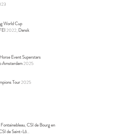
023
ng World Cup
 FEI
2022,
Dansk
Horse Event Superstars
o
Amsterdam
2025
ampions Tour
2025
 Fontainebleau
,
CSI de Bourg en
SI de Saint-Lô
...